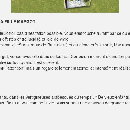
SA FILLE MARGOT
Jofroi, pas d’hésitation possible. Vous êtes touché autant par ce qu’
ffertes entre lucidité et joie de vivre.
s mots”, “Sur la route de Ravilloles”) et du 3ème prêt à sortir, Marian
argot, venue avec elle dans ce festival. Certes un moment d’émotion palp
re surtout quand il est différent.
ir l’attention” mais un regard tellement maternel et intensément réal
enants, dans les vertigineuses arabesques du temps…” De vieux enfa
ants. Beau et vrai comme la vie. Mais surtout une chanson de grande t