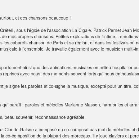
surtout, et des chansons beaucoup !
 Créteil , sous l'égide de l'association La Cigale. Patrick Pernet Jean M
s de mes propres chansons. Petites explorations de l'intime... émotio
les cabarets chanson de Paris et sa région, et dans les festivals où no
musicale à l’ensemble. Je travaille également avec le musicien multi-in
partement ainsi que des animations musicales en milieu hospitalier ou
es reprises avec nous, des moments souvent forts qui nous enthousias
nt je signe les paroles et co-signe la musique, excepté pour un titre,
res qui paraît : paroles et mélodies Marianne Masson, harmonies et arr
es, beau souvenir, reconnaissance agréable.
quel Claude Gaisne à composé ou co-composé pas mal de mélodies et d
la co-composition de la plupart des morceaux, il y joue claviers et per