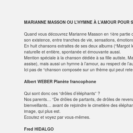
MARIANNE MASSON OU L’HYMNE À L’AMOUR POUR 
Quand vous découvrez Marianne Masson en 1ère partie de 
son existence, entre tranches de vie, sensations, émotions o
En huit chansons extraites de ses deux albums (“Margot le
naturelle et entière, spontanée et émouvante aussi.
Mention spéciale à la chanson dédiée à sa fille autiste, M
assise), mais aussi un hymne à l’amour, au respect de l’aut
Ici pas de “chanson composée sur un thème qui peut reten
Albert WEBER Planète francophone
Qui sont donc ces “drôles d’éléphants” ?
Nos parents… “De drôles de partants, de drôles de rev
bienveillants… avant de rejoindre le cimetière des éléph
image, qui plus est.
Ecoutez et voyez par vous-mêmes.
Fred HIDALGO