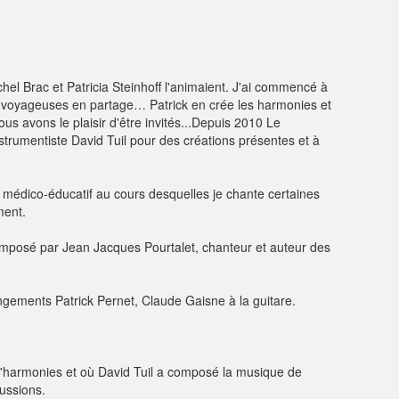
ichel Brac et Patricia Steinhoff l'animaient. J'ai commencé à
ns voyageuses en partage… Patrick en crée les harmonies et
us avons le plaisir d'être invités...Depuis 2010 Le
strumentiste David Tuil pour des créations présentes et à
 médico-éducatif au cours desquelles je chante certaines
ment.
 composé par Jean Jacques Pourtalet, chanteur et auteur des
angements Patrick Pernet, Claude Gaisne à la guitare.
'harmonies et où David Tuil a composé la musique de
cussions.